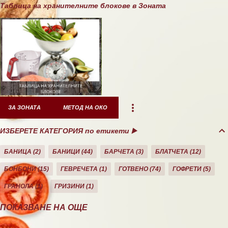
Таблица на хранителните блокове в Зоната
ЗА ЗОНАТА
МЕТОД НА ОКО
ИЗБЕРЕТЕ КАТЕГОРИЯ по етикети ▶️
БАНИЦА
2
БАНИЦИ
44
БАРЧЕТА
3
БЛАТЧЕТА
12
БОНБОНИ
15
ГЕВРЕЧЕТА
1
ГОТВЕНО
74
ГОФРЕТИ
5
ГРАНОЛА
1
ГРИЗИНИ
1
ДЕСЕРТИ
10
ДОМАШНО
26
ЕКЛЕРИ
1
ЗА ЗОНАТА
11
ПОКАЗВАНЕ НА ОЩЕ
ЗАКУСКА/СНАК
40
КАША
21
КЕКС
21
КОЗУНАЦИ
3