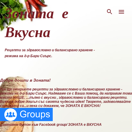
Пропускане към основното съдържание
Зоната е
Вкусна
Рецепти за здравословно и балансирано хранене -
режима на д-р Бари Сиърс.
Добре дошли в Зоната!
Тук ще откриете рецепти за здравословно и балансирано хранене -
режима на д-р Бари Сиърс. Надяваме се с Ваша помощ, да направим това
място НАШЕ. ....пълно с вкусни , здравословни и балансирани рецепти.
Всеки е добре дошъл със своята чудесна идея! Творете, задоволявайте
сетивата си...и нека си докажем, че ЗОНАТА Е ВКУСНА!
👆активен бутон към Facebook group/ ЗОНАТА е ВКУСНА