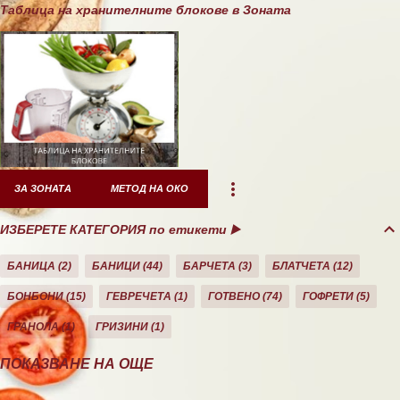
Таблица на хранителните блокове в Зоната
ЗА ЗОНАТА
МЕТОД НА ОКО
ИЗБЕРЕТЕ КАТЕГОРИЯ по етикети ▶️
БАНИЦА
2
БАНИЦИ
44
БАРЧЕТА
3
БЛАТЧЕТА
12
БОНБОНИ
15
ГЕВРЕЧЕТА
1
ГОТВЕНО
74
ГОФРЕТИ
5
ГРАНОЛА
1
ГРИЗИНИ
1
ДЕСЕРТИ
10
ДОМАШНО
26
ЕКЛЕРИ
1
ЗА ЗОНАТА
11
ПОКАЗВАНЕ НА ОЩЕ
ЗАКУСКА/СНАК
40
КАША
21
КЕКС
21
КОЗУНАЦИ
3