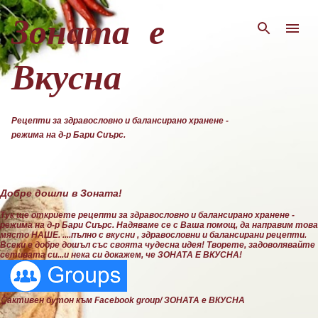
Пропускане към основното съдържание
Зоната е
Вкусна
Рецепти за здравословно и балансирано хранене -
режима на д-р Бари Сиърс.
Добре дошли в Зоната!
Тук ще откриете рецепти за здравословно и балансирано хранене -
режима на д-р Бари Сиърс. Надяваме се с Ваша помощ, да направим това
място НАШЕ. ....пълно с вкусни , здравословни и балансирани рецепти.
Всеки е добре дошъл със своята чудесна идея! Творете, задоволявайте
сетивата си...и нека си докажем, че ЗОНАТА Е ВКУСНА!
👆активен бутон към Facebook group/ ЗОНАТА е ВКУСНА