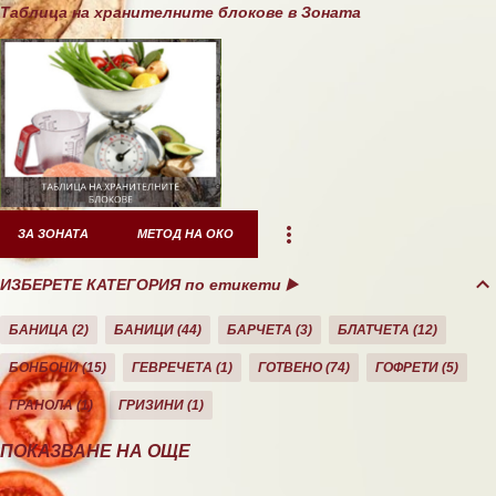
Таблица на хранителните блокове в Зоната
ЗА ЗОНАТА
МЕТОД НА ОКО
ИЗБЕРЕТЕ КАТЕГОРИЯ по етикети ▶️
БАНИЦА
2
БАНИЦИ
44
БАРЧЕТА
3
БЛАТЧЕТА
12
БОНБОНИ
15
ГЕВРЕЧЕТА
1
ГОТВЕНО
74
ГОФРЕТИ
5
ГРАНОЛА
1
ГРИЗИНИ
1
ДЕСЕРТИ
10
ДОМАШНО
26
ЕКЛЕРИ
1
ЗА ЗОНАТА
11
ПОКАЗВАНЕ НА ОЩЕ
ЗАКУСКА/СНАК
40
КАША
21
КЕКС
21
КОЗУНАЦИ
3