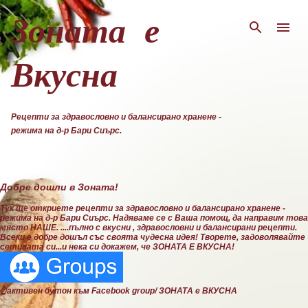
Пропускане към основното съдържание
Зоната е
Вкусна
Рецепти за здравословно и балансирано хранене -
режима на д-р Бари Сиърс.
Добре дошли в Зоната!
Тук ще откриете рецепти за здравословно и балансирано хранене -
режима на д-р Бари Сиърс. Надяваме се с Ваша помощ, да направим това
място НАШЕ. ....пълно с вкусни , здравословни и балансирани рецепти.
Всеки е добре дошъл със своята чудесна идея! Творете, задоволявайте
сетивата си...и нека си докажем, че ЗОНАТА Е ВКУСНА!
👆активен бутон към Facebook group/ ЗОНАТА е ВКУСНА