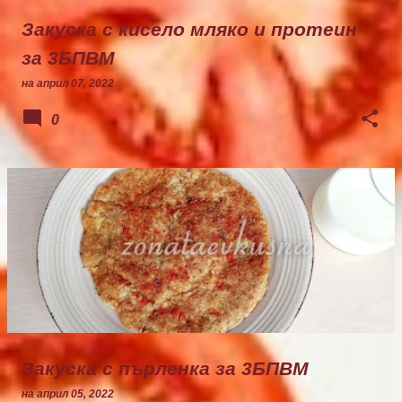
Закуска с кисело мляко и протеин
за 3БПВМ
на
април 07, 2022
0
Закуска с пърленка за 3БПВМ
на
април 05, 2022