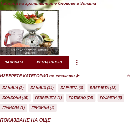
Таблица на хранителните блокове в Зоната
ЗА ЗОНАТА
МЕТОД НА ОКО
ИЗБЕРЕТЕ КАТЕГОРИЯ по етикети ▶️
БАНИЦА
2
БАНИЦИ
44
БАРЧЕТА
3
БЛАТЧЕТА
12
БОНБОНИ
15
ГЕВРЕЧЕТА
1
ГОТВЕНО
74
ГОФРЕТИ
5
ГРАНОЛА
1
ГРИЗИНИ
1
ДЕСЕРТИ
10
ДОМАШНО
26
ЕКЛЕРИ
1
ЗА ЗОНАТА
11
ПОКАЗВАНЕ НА ОЩЕ
ЗАКУСКА/СНАК
40
КАША
21
КЕКС
21
КОЗУНАЦИ
3