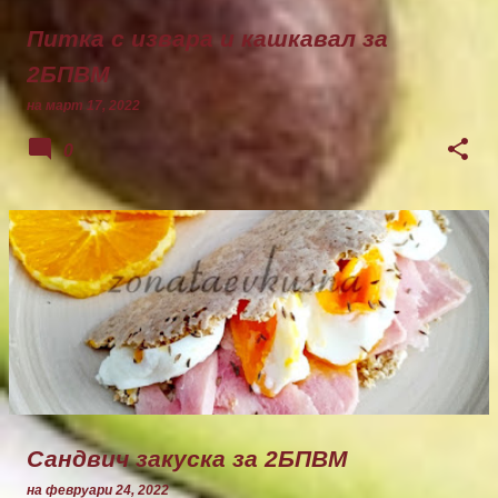
Питка с извара и кашкавал за
2БПВМ
на
март 17, 2022
0
Сандвич закуска за 2БПВМ
на
февруари 24, 2022