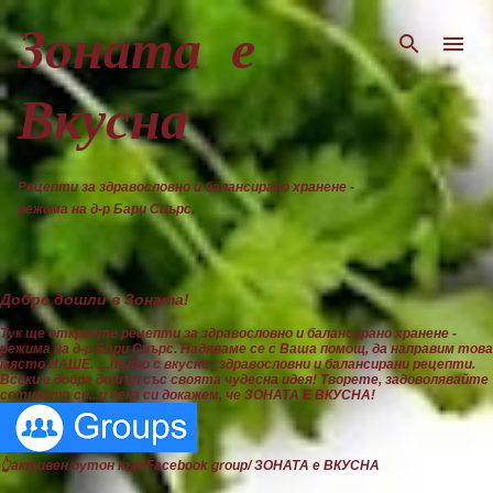
Пропускане към основното съдържание
Зоната е
Вкусна
Рецепти за здравословно и балансирано хранене -
режима на д-р Бари Сиърс.
Добре дошли в Зоната!
Тук ще откриете рецепти за здравословно и балансирано хранене -
режима на д-р Бари Сиърс. Надяваме се с Ваша помощ, да направим това
място НАШЕ. ....пълно с вкусни , здравословни и балансирани рецепти.
Всеки е добре дошъл със своята чудесна идея! Творете, задоволявайте
сетивата си...и нека си докажем, че ЗОНАТА Е ВКУСНА!
👆активен бутон към Facebook group/ ЗОНАТА е ВКУСНА