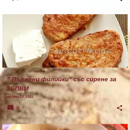
" Пържени филийки" със сирене за
2БПВМ
на
юни 18, 2022
0