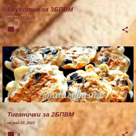
Вкусотия за 3БПВМ
на
май 27, 2022
0
Тиганички за 2БПВМ
на
май 20, 2022
0