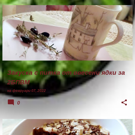
Закуска с питка от овесени ядки за
2БПВМ
на
февруари 07, 2022
0