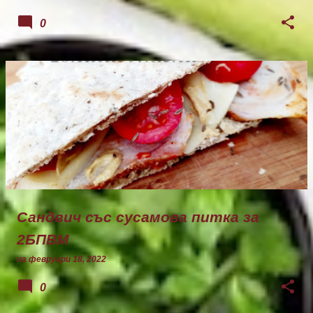
0
Сандвич със сусамова питка за
2БПВМ
на
февруари 18, 2022
0