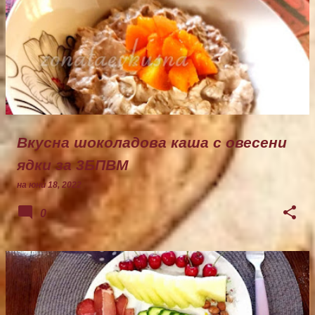
Вкусна шоколадова каша с овесени
ядки за 3БПВМ
на
юни 18, 2022
0