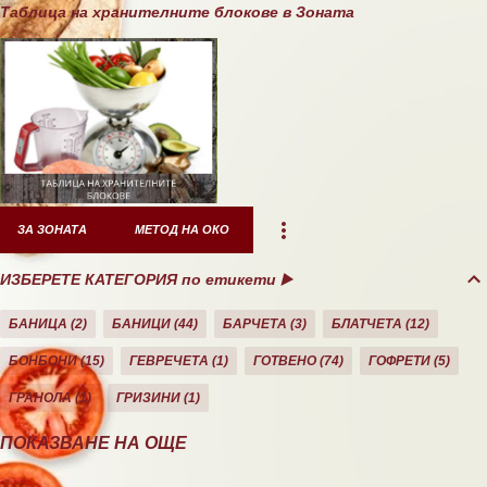
Таблица на хранителните блокове в Зоната
ЗА ЗОНАТА
МЕТОД НА ОКО
ИЗБЕРЕТЕ КАТЕГОРИЯ по етикети ▶️
БАНИЦА
2
БАНИЦИ
44
БАРЧЕТА
3
БЛАТЧЕТА
12
БОНБОНИ
15
ГЕВРЕЧЕТА
1
ГОТВЕНО
74
ГОФРЕТИ
5
ГРАНОЛА
1
ГРИЗИНИ
1
ДЕСЕРТИ
10
ДОМАШНО
26
ЕКЛЕРИ
1
ЗА ЗОНАТА
11
ПОКАЗВАНЕ НА ОЩЕ
ЗАКУСКА/СНАК
40
КАША
21
КЕКС
21
КОЗУНАЦИ
3