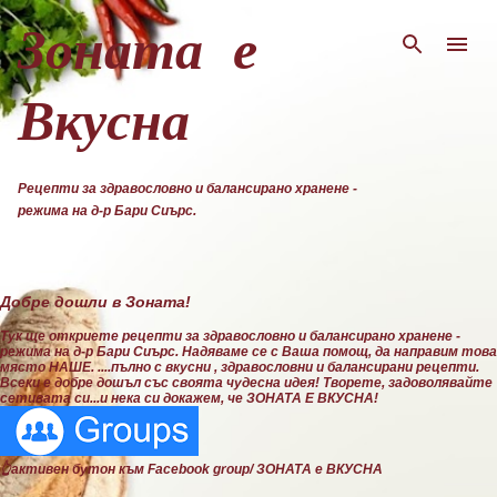
Пропускане към основното съдържание
Зоната е
Вкусна
Рецепти за здравословно и балансирано хранене -
режима на д-р Бари Сиърс.
Добре дошли в Зоната!
Тук ще откриете рецепти за здравословно и балансирано хранене -
режима на д-р Бари Сиърс. Надяваме се с Ваша помощ, да направим това
място НАШЕ. ....пълно с вкусни , здравословни и балансирани рецепти.
Всеки е добре дошъл със своята чудесна идея! Творете, задоволявайте
сетивата си...и нека си докажем, че ЗОНАТА Е ВКУСНА!
👆активен бутон към Facebook group/ ЗОНАТА е ВКУСНА